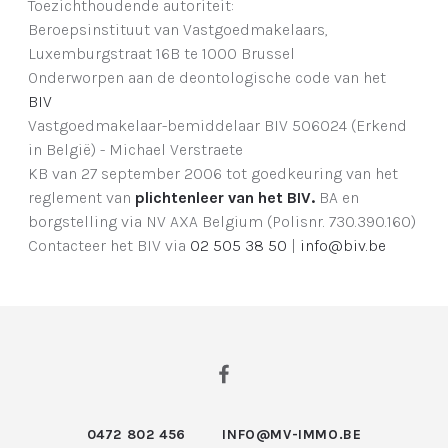
Toezichthoudende autoriteit:
Beroepsinstituut van Vastgoedmakelaars,
Luxemburgstraat 16B te 1000 Brussel
Onderworpen aan de deontologische code van het
BIV
Vastgoedmakelaar-bemiddelaar BIV 506024 (Erkend
in België) - Michael Verstraete
KB van 27 september 2006 tot goedkeuring van het
reglement van
plichtenleer van het BIV.
BA en
borgstelling via NV AXA Belgium (Polisnr. 730.390.160)
Contacteer het BIV via
02 505 38 50
|
info@biv.be
0472 802 456
INFO@MV-IMMO.BE