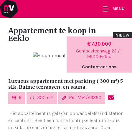
MENU
Appartement te koop
in
NIEUW
Eeklo
€ 430.000
Gentsesteenweg 25 / 1
9900 Eeklo
Contacteer ons
Luxueus appartement met parking ( 300 m²) 5
slk, Ruime terrassen, en sauna.
5
300 m²
Ref. MV1/A335C
Het appartement is gelegen op wandelafstand station
en centrum. Heeft een ruime lichtrijke leefruimte die
uitkijkt op een zonnig terras met gas aard . Open